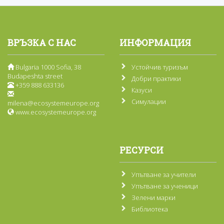
ВРЪЗКА С НАС
ИНФОРМАЦИЯ
Bulgaria 1000 Sofia, 38
Устойчив туризъм
Budapeshta street
Добри практики
+359 888 633136
Казуси
Симулации
milena@ecosystemeurope.org
www.ecosystemeurope.org
РЕСУРСИ
Упътване за учители
Упътване за ученици
Зелени марки
Библиотека